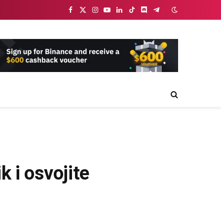
Facebook
X
Instagram
YouTube
LinkedIn
TikTok
Discord
Telegram
(Twitter)
 i osvojite