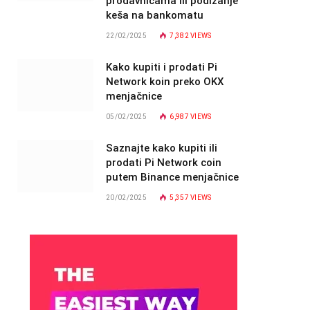
prodavnicama ili podizanje
keša na bankomatu
22/02/2025
7,382
VIEWS
Kako kupiti i prodati Pi
Network koin preko OKX
menjačnice
05/02/2025
6,987
VIEWS
Saznajte kako kupiti ili
prodati Pi Network coin
putem Binance menjačnice
20/02/2025
5,357
VIEWS