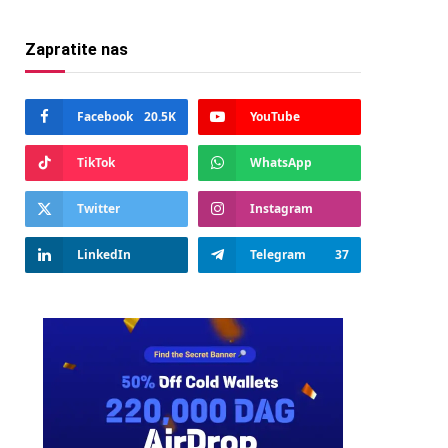
Zapratite nas
Facebook
20.5K
YouTube
TikTok
WhatsApp
Twitter
Instagram
LinkedIn
Telegram
37