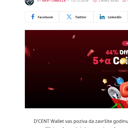
BY
KRIPTOMREZA
13/12/2024
2 MINS READ
Facebook
Twitter
LinkedIn
D’CENT Wallet vas poziva da završite godin