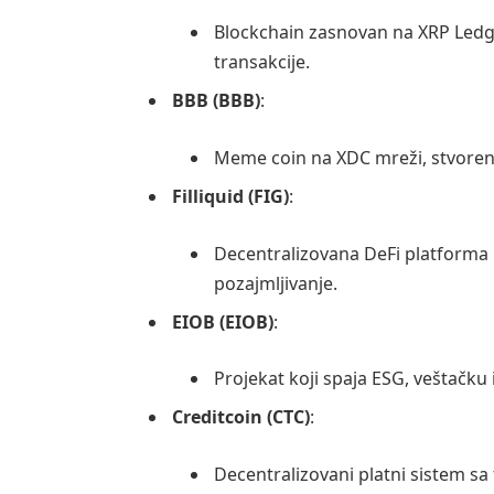
Blockchain zasnovan na XRP Ledge
transakcije.
BBB (BBB)
:
Meme coin na XDC mreži, stvoren z
Filliquid (FIG)
:
Decentralizovana DeFi platforma u
pozajmljivanje.
EIOB (EIOB)
:
Projekat koji spaja ESG, veštačku 
Creditcoin (CTC)
:
Decentralizovani platni sistem sa