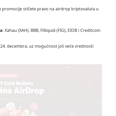
romocije stičete pravo na airdrop kriptovaluta u
ta
: Xahau (XAH), BBB, Filliquid (FIG), EIOB i Creditcoin
e 24. decembra, uz mogućnost još veće vrednosti