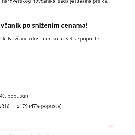
hardverskog novčanika, sada je idealna prilika.
ovčanik po sniženim cenama!
ski Novčanici dostupni su uz velike popuste:
44% popusta)
 $318 → $179 (47% popusta)