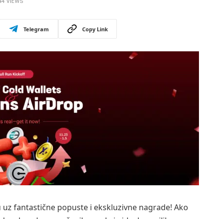
44
VIEWS
Telegram
Copy Link
u uz fantastične popuste i ekskluzivne nagrade! Ako