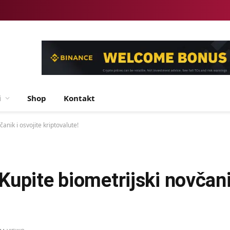
i
Shop
Kontakt
nik i osvojite kriptovalute!
upite biometrijski novčanik