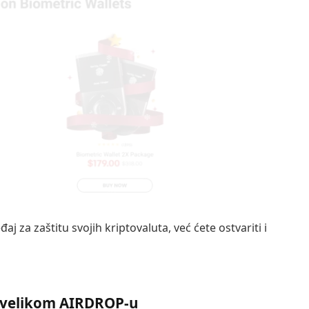
j za zaštitu svojih kriptovaluta, već ćete ostvariti i
 velikom AIRDROP-u