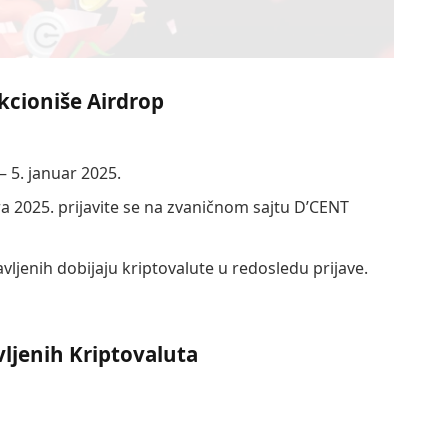
cioniše Airdrop
– 5. januar 2025.
ra 2025. prijavite se na zvaničnom sajtu D’CENT
javljenih dobijaju kriptovalute u redosledu prijave.
vljenih Kriptovaluta