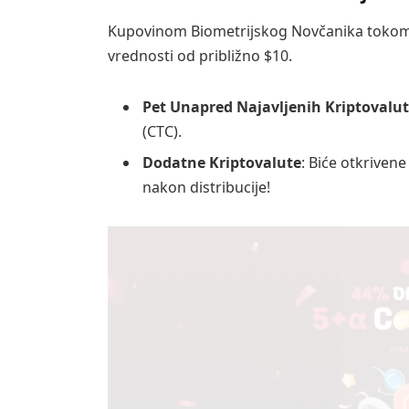
Kupovinom Biometrijskog Novčanika tokom p
vrednosti od približno $10.
Pet Unapred Najavljenih Kriptovalu
(CTC).
Dodatne Kriptovalute
: Biće otkriven
nakon distribucije!