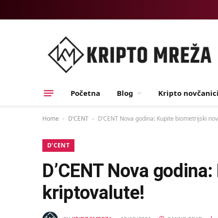
Početna
Blog
Kripto novčanic
Home
D’CENT
D’CENT Nova godina: Kupite biometrijski novča
-
-
D’CENT
D’CENT Nova godina: K
kriptovalute!