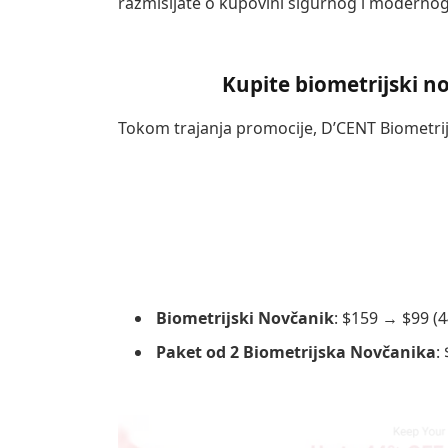
razmišljate o kupovini sigurnog i modernog 
Kupite biometrijski n
Tokom trajanja promocije, D’CENT Biometrij
Biometrijski Novčanik
: $159 → $99 (
Paket od 2 Biometrijska Novčanika
: