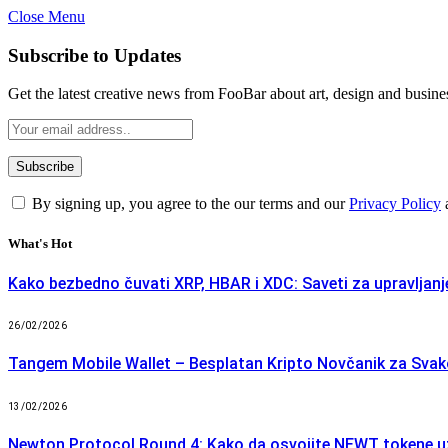
Close Menu
Subscribe to Updates
Get the latest creative news from FooBar about art, design and busine
By signing up, you agree to the our terms and our
Privacy Policy
What's Hot
Kako bezbedno čuvati XRP, HBAR i XDC: Saveti za upravlja
26/02/2026
Tangem Mobile Wallet – Besplatan Kripto Novčanik za Sva
13/02/2026
Newton Protocol Round 4: Kako da osvojite NEWT tokene u