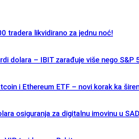
0 tradera likvidirano za jednu noć!
ardi dolara – IBIT zarađuje više nego S&P
coin i Ethereum ETF – novi korak ka širenj
ara osiguranja za digitalnu imovinu u SA