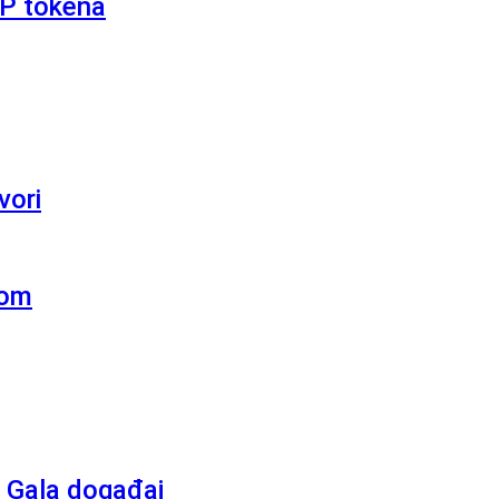
RP tokena
vori
kom
 Gala događaj