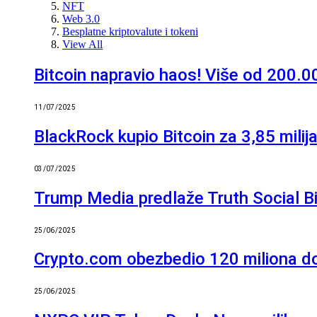
NFT
Web 3.0
Besplatne kriptovalute i tokeni
View All
Bitcoin napravio haos! Više od 200.00
11/07/2025
BlackRock kupio Bitcoin za 3,85 milij
03/07/2025
Trump Media predlaže Truth Social Bit
25/06/2025
Crypto.com obezbedio 120 miliona dol
25/06/2025