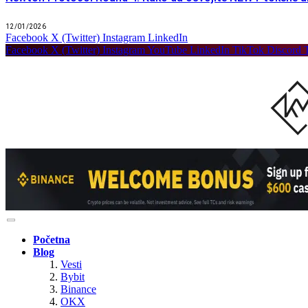
12/01/2026
Facebook
X (Twitter)
Instagram
LinkedIn
Facebook
X (Twitter)
Instagram
YouTube
LinkedIn
TikTok
Discord
Početna
Blog
Vesti
Bybit
Binance
OKX