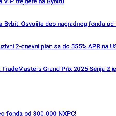
 VIP trejdere na Bybitu
a Bybit: Osvojite deo nagradnog fonda o
luzivni 2-dnevni plan sa do 555% APR na 
 TradeMasters Grand Prix 2025 Serija 2 j
deo fonda od 300.000 NXPC!