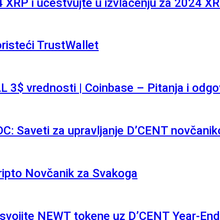
 XRP i učestvujte u izvlačenju za 2024 X
risteći TrustWallet
 3$ vrednosti | Coinbase – Pitanja i odgo
C: Saveti za upravljanje D’CENT novčani
ripto Novčanik za Svakoga
svojite NEWT tokene uz D’CENT Year-End