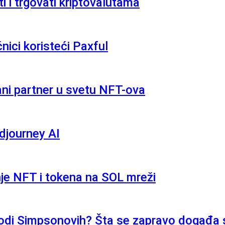
 i trgovati kriptovalutama
ici koristeći Paxful
ni partner u svetu NFT-ova
djourney AI
nje NFT i tokena na SOL mreži
pizodi Simpsonovih? Šta se zapravo događa