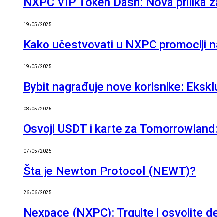
NXPC VIP Token Dash: Nova prilika za
19/05/2025
Kako učestvovati u NXPC promociji n
19/05/2025
Bybit nagrađuje nove korisnike: Eksk
08/05/2025
Osvoji USDT i karte za Tomorrowland:
07/05/2025
Šta je Newton Protocol (NEWT)?
26/06/2025
Nexpace (NXPC): Trgujte i osvojite 