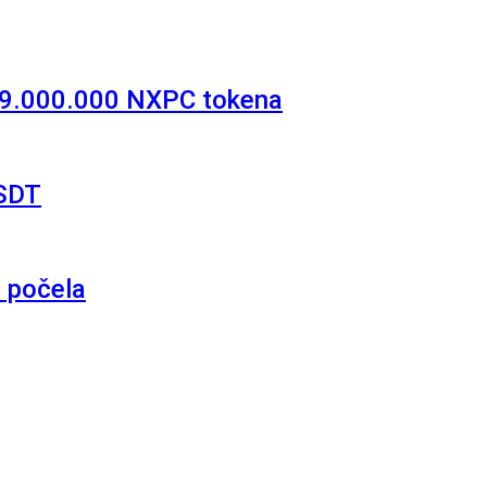
d 9.000.000 NXPC tokena
USDT
e počela