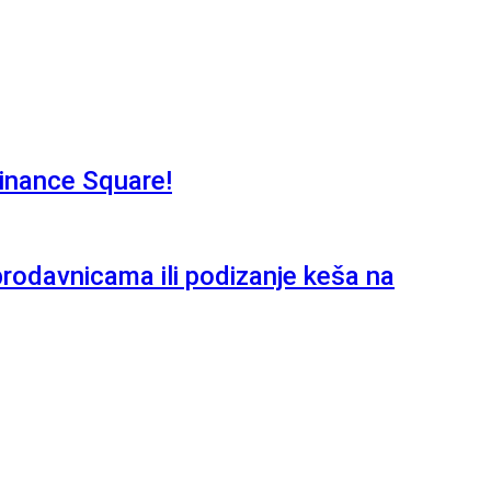
Binance Square!
 prodavnicama ili podizanje keša na