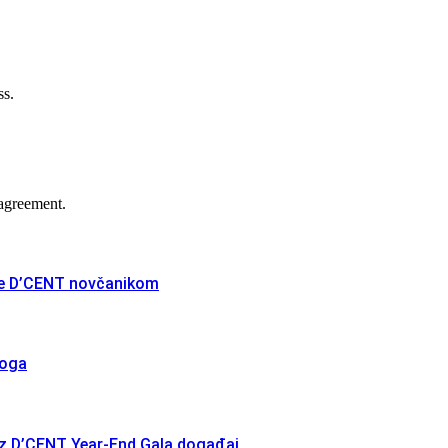
ss.
agreement.
nje D’CENT novčanikom
koga
z D’CENT Year-End Gala događaj