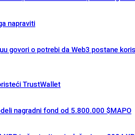
a napraviti
u govori o potrebi da Web3 postane korisni
risteći TrustWallet
odeli nagradni fond od 5.800.000 $MAPO