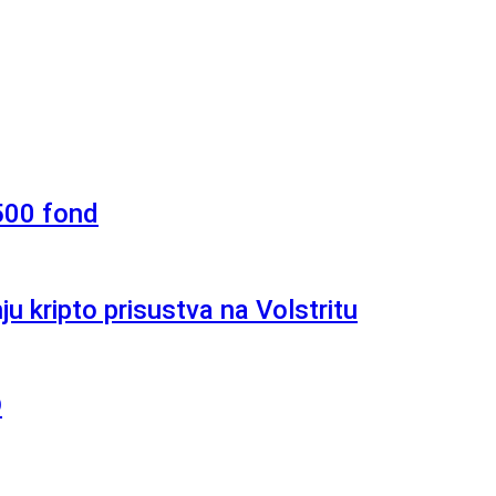
 500 fond
u kripto prisustva na Volstritu
D