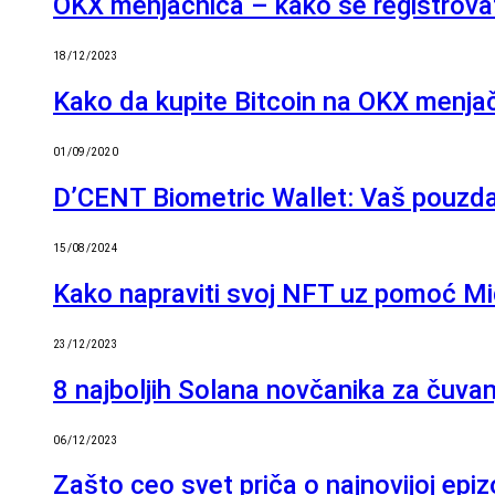
OKX menjačnica – kako se registrovati
18/12/2023
Kako da kupite Bitcoin na OKX menjačn
01/09/2020
D’CENT Biometric Wallet: Vaš pouzda
15/08/2024
Kako napraviti svoj NFT uz pomoć Mi
23/12/2023
8 najboljih Solana novčanika za čuva
06/12/2023
Zašto ceo svet priča o najnovijoj e