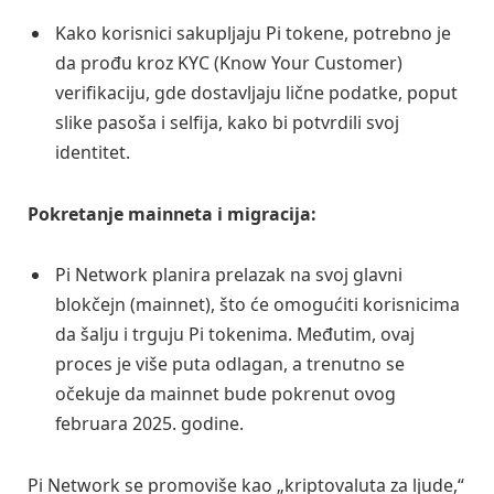
Kako korisnici sakupljaju Pi tokene, potrebno je
da prođu kroz KYC (Know Your Customer)
verifikaciju, gde dostavljaju lične podatke, poput
slike pasoša i selfija, kako bi potvrdili svoj
identitet.
Pokretanje mainneta i migracija:
Pi Network planira prelazak na svoj glavni
blokčejn (mainnet), što će omogućiti korisnicima
da šalju i trguju Pi tokenima. Međutim, ovaj
proces je više puta odlagan, a trenutno se
očekuje da mainnet bude pokrenut ovog
februara 2025. godine.
Pi Network se promoviše kao „kriptovaluta za ljude,“