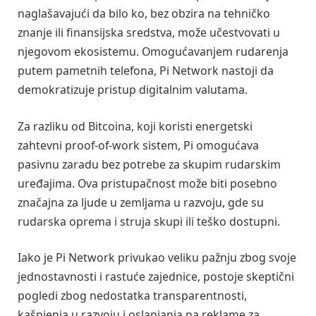
naglašavajući da bilo ko, bez obzira na tehničko
znanje ili finansijska sredstva, može učestvovati u
njegovom ekosistemu. Omogućavanjem rudarenja
putem pametnih telefona, Pi Network nastoji da
demokratizuje pristup digitalnim valutama.
Za razliku od Bitcoina, koji koristi energetski
zahtevni proof-of-work sistem, Pi omogućava
pasivnu zaradu bez potrebe za skupim rudarskim
uređajima. Ova pristupačnost može biti posebno
značajna za ljude u zemljama u razvoju, gde su
rudarska oprema i struja skupi ili teško dostupni.
Iako je Pi Network privukao veliku pažnju zbog svoje
jednostavnosti i rastuće zajednice, postoje skeptični
pogledi zbog nedostatka transparentnosti,
kašnjenja u razvoju i oslanjanja na reklame za