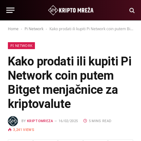
Home
Pi Network
Kako prodati ili kupiti Pi Network coin putem Bitget menjačnice za kriptovalute
-
-
PI NETWORK
Kako prodati ili kupiti Pi
Network coin putem
Bitget menjačnice za
kriptovalute
BY
KRIPTOMREZA
16/02/2025
5 MINS READ
3,241
VIEWS