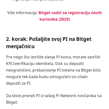
Više informacija:
Bitget vodič za registraciju novih
korisnika (2025)
2. korak: Pošaljite svoj PI na Bitget
menjačnicu
Pre nego što izvršite slanje Pi koina, morate završiti
KYC/verifikaciju identiteta. Dok su depoziti
neograničeni, prebacivanje PI tokena na Bitget biće
moguće tek kada budu omogućeni on-chain
depoziti za PI.
Da biste preneli PI iz vašeg Pi Network novčanika na
Bitget: