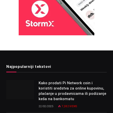
Najpopularniji tekstovi
Kako prodati Pi Network coin i
koristiti sredstva za online kupovinu,
plaćanje u prodavnicama ili podizanje
keša na bankomatu
22/02/2025
7,382
VIEWS