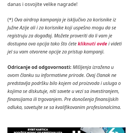
danas i osvojite velike nagrade!
(*)
Ova airdrop kampanja je isključivo za korisnike iz
Južne Azije ali i za korisnike koji uspešno mogu da se
registruju za događaj. Možete proveriti da li vam je
dostupna ova opcija tako što ćete
kliknuti ovde
i videti
jel su vam otvorene opcije za pristup kampanji.
Odricanje od odgovornosti:
Mišljenja izražena u
ovom članku su informativne prirode. Ovaj članak ne
predstavlja podršku bilo kojem od proizvoda i usluga o
kojima se diskutuje, niti savete u vezi sa investiranjem,
finansijama ili trgovanjem. Pre donošenja finansijskih
odluka, savetujte se sa kvalifikovanim profesionalcima.