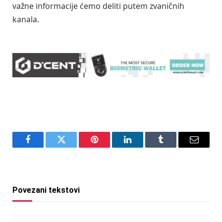
važne informacije ćemo deliti putem zvaničnih
kanala.
Facebook
Twitter
Pinterest
LinkedIn
Tumblr
Email
Povezani tekstovi