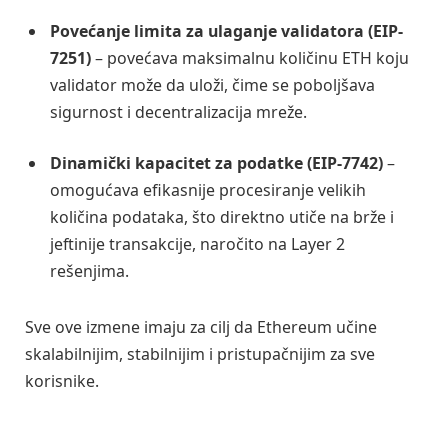
Povećanje limita za ulaganje validatora (EIP-
7251)
– povećava maksimalnu količinu ETH koju
validator može da uloži, čime se poboljšava
sigurnost i decentralizacija mreže.
Dinamički kapacitet za podatke (EIP-7742)
–
omogućava efikasnije procesiranje velikih
količina podataka, što direktno utiče na brže i
jeftinije transakcije, naročito na Layer 2
rešenjima.
Sve ove izmene imaju za cilj da Ethereum učine
skalabilnijim, stabilnijim i pristupačnijim za sve
korisnike.