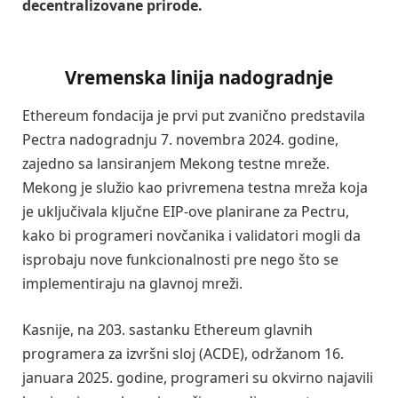
decentralizovane prirode.
Vremenska linija nadogradnje
Ethereum fondacija je prvi put zvanično predstavila
Pectra nadogradnju 7. novembra 2024. godine,
zajedno sa lansiranjem Mekong testne mreže.
Mekong je služio kao privremena testna mreža koja
je uključivala ključne EIP-ove planirane za Pectru,
kako bi programeri novčanika i validatori mogli da
isprobaju nove funkcionalnosti pre nego što se
implementiraju na glavnoj mreži.
Kasnije, na 203. sastanku Ethereum glavnih
programera za izvršni sloj (ACDE), održanom 16.
januara 2025. godine, programeri su okvirno najavili