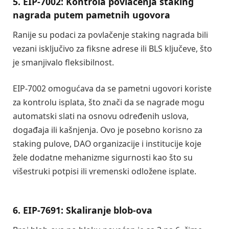
5. EIP-7002: Kontrola povlačenja staking
nagrada putem pametnih ugovora
Ranije su podaci za povlačenje staking nagrada bili
vezani isključivo za fiksne adrese ili BLS ključeve, što
je smanjivalo fleksibilnost.
EIP-7002 omogućava da se pametni ugovori koriste
za kontrolu isplata, što znači da se nagrade mogu
automatski slati na osnovu određenih uslova,
događaja ili kašnjenja. Ovo je posebno korisno za
staking pulove, DAO organizacije i institucije koje
žele dodatne mehanizme sigurnosti kao što su
višestruki potpisi ili vremenski odložene isplate.
6. EIP-7691: Skaliranje blob-ova