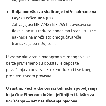
Bolja podrška za skaliranje i niže naknade na
Layer 2 rešenjima (L2):
Zahvaljujući EIP-7742 i EIP-7691, povećava se
fleksibilnost u radu sa podacima i stabilizuju se
naknade na mreži, što omogućava više
transakcija po nižoj ceni.
U vreme aktiviranja nadogradnje, mnoge velike
berze privremeno su obustavile depozite i
povlačenja za povezane tokene, kako bi se izbegli
problemi tokom prelaska.
U suštini, Pectra donosi niz tehničkih poboljšanja
koja čine Ethereum bržim, jeftinijim i lakšim za
korišćenje — bez narušavanja njegove