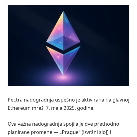
Pectra nadogradnja uspešno je aktivirana na glavnoj
Ethereum mreži 7. maja 2025. godine.
Ova važna nadogradnja spojila je dve prethodno
planirane promene — „Prague“ (izvršni sloj) i