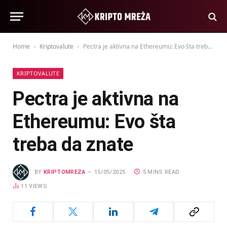
Home
Kriptovalute
Pectra je aktivna na Ethereumu: Evo šta treba da znate
-
-
KRIPTOVALUTE
Pectra je aktivna na
Ethereumu: Evo šta
treba da znate
BY
KRIPTOMREZA
15/05/2025
5 MINS READ
11
VIEWS