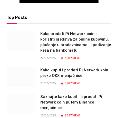
Top Posts
Kako prodati Pi Network coin i
koristiti sredstva za online kupovinu,
plaćanje u prodavnicama ili podizanje
keša na bankomatu
22/02/2025
7,382
VIEWS
Kako kupiti i prodati Pi Network koin
preko OKX menjačnice
05/02/2025
6,987
VIEWS
Saznajte kako kupiti ili prodati Pi
Network coin putem Binance
menjačnice
20/02/2025
5,357
VIEWS