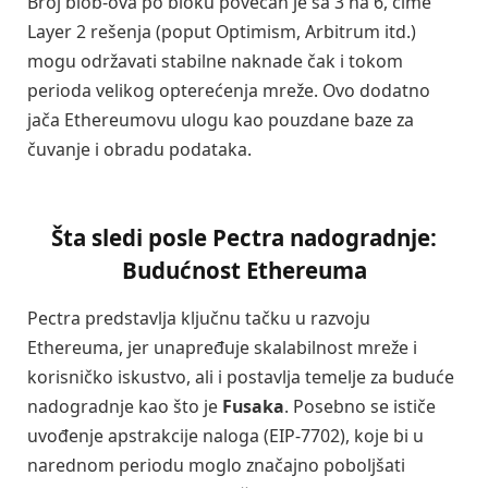
Broj blob-ova po bloku povećan je sa 3 na 6, čime
Layer 2 rešenja (poput Optimism, Arbitrum itd.)
mogu održavati stabilne naknade čak i tokom
perioda velikog opterećenja mreže. Ovo dodatno
jača Ethereumovu ulogu kao pouzdane baze za
čuvanje i obradu podataka.
Šta sledi posle Pectra nadogradnje:
Budućnost Ethereuma
Pectra predstavlja ključnu tačku u razvoju
Ethereuma, jer unapređuje skalabilnost mreže i
korisničko iskustvo, ali i postavlja temelje za buduće
nadogradnje kao što je
Fusaka
. Posebno se ističe
uvođenje apstrakcije naloga (EIP-7702), koje bi u
narednom periodu moglo značajno poboljšati