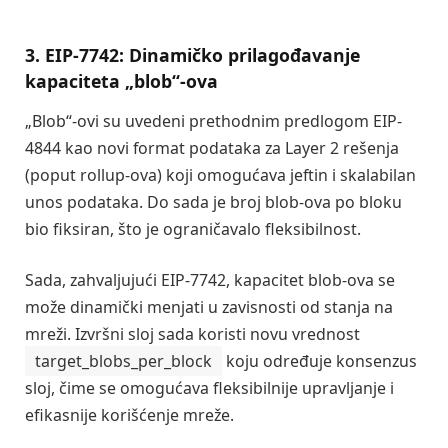
3. EIP-7742: Dinamičko prilagođavanje
kapaciteta „blob“-ova
„Blob“-ovi su uvedeni prethodnim predlogom EIP-
4844 kao novi format podataka za Layer 2 rešenja
(poput rollup-ova) koji omogućava jeftin i skalabilan
unos podataka. Do sada je broj blob-ova po bloku
bio fiksiran, što je ograničavalo fleksibilnost.
Sada, zahvaljujući EIP-7742, kapacitet blob-ova se
može dinamički menjati u zavisnosti od stanja na
mreži. Izvršni sloj sada koristi novu vrednost
target_blobs_per_block
koju određuje konsenzus
sloj, čime se omogućava fleksibilnije upravljanje i
efikasnije korišćenje mreže.