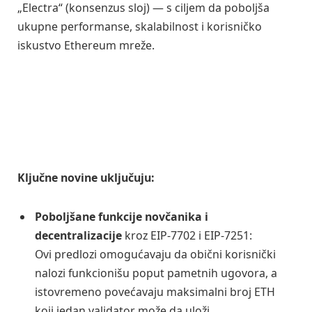
„Electra“ (konsenzus sloj) — s ciljem da poboljša
ukupne performanse, skalabilnost i korisničko
iskustvo Ethereum mreže.
Ključne novine uključuju:
Poboljšane funkcije novčanika i
decentralizacije
kroz EIP-7702 i EIP-7251:
Ovi predlozi omogućavaju da obični korisnički
nalozi funkcionišu poput pametnih ugovora, a
istovremeno povećavaju maksimalni broj ETH
koji jedan validator može da uloži.