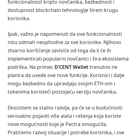
funkcionalnost kripto novčanika, bezbednost i
dostupnost blockchain tehnologije širem krugu
korisnika.
Ipak, važno je napomenuti da ove funkcionalnosti
nisu odmah neophodne za sve korisnike. Njihovo
stvarno korišćenje zavisiće od toga da li će ih
implementirati popularni novčanici i šira ekosistema
podrška. Na primer,
D’CENT Wallet
trenutno ne
planira da uvede ove nove funkcije. Korisnici i dalje
mogu bezbedno da upravljaju svojim ETH-om i
tokenima koristeći postojeću verziju novčanika.
Ekosistem se stalno razvija, pa će se u budućnosti
verovatno pojaviti više alata i rešenja koja koriste
nove mogućnosti koje je Pectra omogućila.
Pratićemo razvoj situacije i potrebe korisnika, i sve