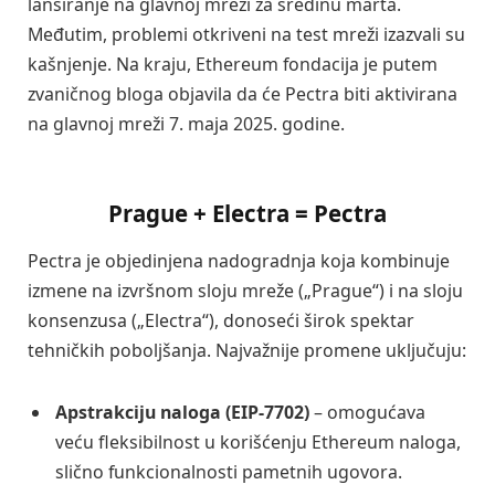
lansiranje na glavnoj mreži za sredinu marta.
Međutim, problemi otkriveni na test mreži izazvali su
kašnjenje. Na kraju, Ethereum fondacija je putem
zvaničnog bloga objavila da će Pectra biti aktivirana
na glavnoj mreži 7. maja 2025. godine.
Prague + Electra = Pectra
Pectra je objedinjena nadogradnja koja kombinuje
izmene na izvršnom sloju mreže („Prague“) i na sloju
konsenzusa („Electra“), donoseći širok spektar
tehničkih poboljšanja. Najvažnije promene uključuju:
Apstrakciju naloga (EIP-7702)
– omogućava
veću fleksibilnost u korišćenju Ethereum naloga,
slično funkcionalnosti pametnih ugovora.