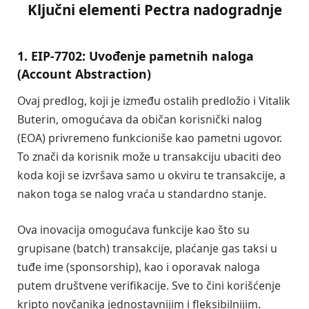
Ključni elementi Pectra nadogradnje
1. EIP-7702: Uvođenje pametnih naloga
(Account Abstraction)
Ovaj predlog, koji je između ostalih predložio i Vitalik
Buterin, omogućava da običan korisnički nalog
(EOA) privremeno funkcioniše kao pametni ugovor.
To znači da korisnik može u transakciju ubaciti deo
koda koji se izvršava samo u okviru te transakcije, a
nakon toga se nalog vraća u standardno stanje.
Ova inovacija omogućava funkcije kao što su
grupisane (batch) transakcije, plaćanje gas taksi u
tuđe ime (sponsorship), kao i oporavak naloga
putem društvene verifikacije. Sve to čini korišćenje
kripto novčanika jednostavnijim i fleksibilnijim.