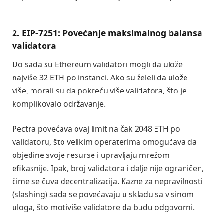
2. EIP-7251: Povećanje maksimalnog balansa
validatora
Do sada su Ethereum validatori mogli da ulože
najviše 32 ETH po instanci. Ako su želeli da ulože
više, morali su da pokreću više validatora, što je
komplikovalo održavanje.
Pectra povećava ovaj limit na čak 2048 ETH po
validatoru, što velikim operaterima omogućava da
objedine svoje resurse i upravljaju mrežom
efikasnije. Ipak, broj validatora i dalje nije ograničen,
čime se čuva decentralizacija. Kazne za nepravilnosti
(slashing) sada se povećavaju u skladu sa visinom
uloga, što motiviše validatore da budu odgovorni.