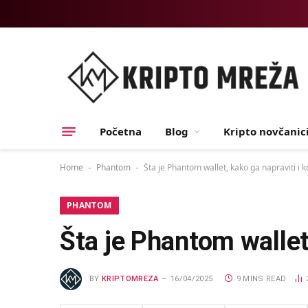
Početna
Blog
Kripto novčanic
Home
Phantom
Šta je Phantom wallet, kako ga napraviti i ko
-
-
PHANTOM
Šta je Phantom wallet,
BY
KRIPTOMREZA
16/04/2025
9 MINS READ