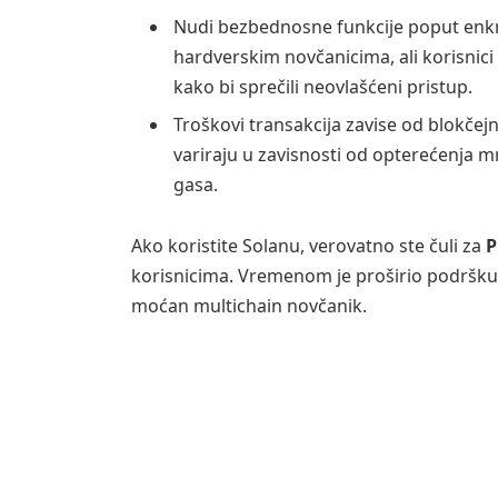
Nudi bezbednosne funkcije poput enkripc
hardverskim novčanicima, ali korisnici
kako bi sprečili neovlašćeni pristup.
Troškovi transakcija zavise od blokčej
variraju u zavisnosti od opterećenja 
gasa.
Ako koristite Solanu, verovatno ste čuli za
P
korisnicima. Vremenom je proširio podršku i
moćan multichain novčanik.