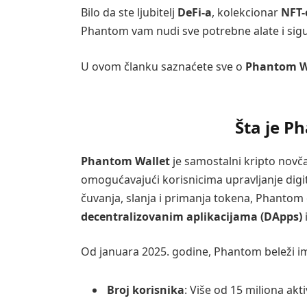
Bilo da ste ljubitelj
DeFi-a
, kolekcionar
NFT-
Phantom vam nudi sve potrebne alate i sigurn
U ovom članku saznaćete sve o
Phantom W
Šta je P
Phantom Wallet
je samostalni kripto novča
omogućavajući korisnicima upravljanje digi
čuvanja, slanja i primanja tokena, Phanto
decentralizovanim aplikacijama (DApps)
Od januara 2025. godine, Phantom beleži im
Broj korisnika
: Više od 15 miliona ak