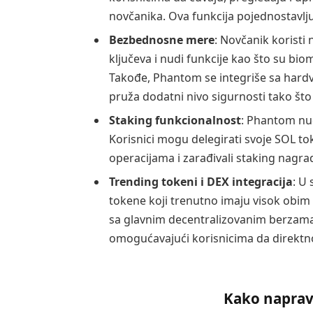
novčanika. Ova funkcija pojednostavlju
Bezbednosne mere
: Novčanik koristi 
ključeva i nudi funkcije kao što su bio
Takođe, Phantom se integriše sa hardv
pruža dodatni nivo sigurnosti tako što p
Staking funkcionalnost
: Phantom nu
Korisnici mogu delegirati svoje SOL t
operacijama i zarađivali staking nagra
Trending tokeni i DEX integracija
: U 
tokene koji trenutno imaju visok obi
sa glavnim decentralizovanim berzama 
omogućavajući korisnicima da direktn
Kako naprav