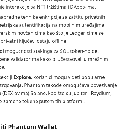
je interakcije sa NFT tržištima i DApps-ima.
napredne tehnike enkripcije za zaštitu privatnih
metrijska autentifikacija na mobilnim uređajima.
erskim novčanicima kao što je Ledger, čime se
rivatni ključevi ostaju offline.
di mogućnosti stakinga za SOL token-holde.
okene validatorima kako bi učestvovali u mrežnim
de.
sekciji
Explore
, korisnici mogu videti popularne
m trgovanja. Phantom takođe omogućava povezivanje
(DEX-ovima) Solane, kao što su Jupiter i Raydium,
o zamene tokene putem tih platformi.
iti Phantom Wallet