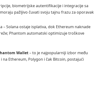
ije, biometrijske autentifikacije i integracije sa
 moraju pažljivo čuvati svoju tajnu frazu za oporavak
na – Solana ostaje isplativa, dok Ethereum naknade
mreže; Phantom automatski optimizuje troškove
hantom Wallet
– to je najpopularniji izbor među
 na Ethereum, Polygon i čak Bitcoin, postajući