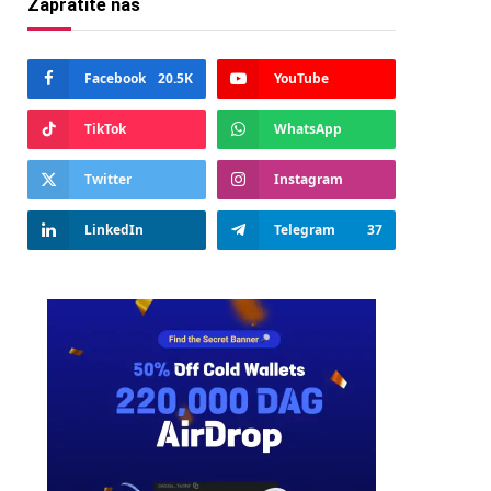
Zapratite nas
Facebook
20.5K
YouTube
TikTok
WhatsApp
Twitter
Instagram
LinkedIn
Telegram
37