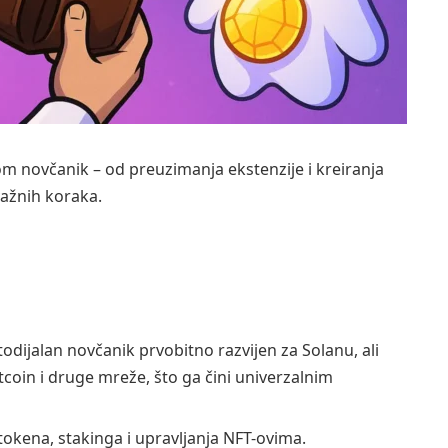
om novčanik – od preuzimanja ekstenzije i kreiranja
važnih koraka.
todijalan novčanik prvobitno razvijen za Solanu, ali
coin i druge mreže, što ga čini univerzalnim
kena, stakinga i upravljanja NFT-ovima.