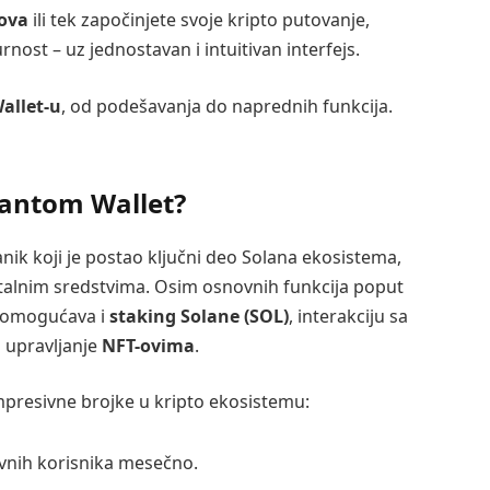
ova
ili tek započinjete svoje kripto putovanje,
ost – uz jednostavan i intuitivan interfejs.
allet-u
, od podešavanja do naprednih funkcija.
hantom Wallet?
nik koji je postao ključni deo Solana ekosistema,
talnim sredstvima. Osim osnovnih funkcija poput
m omogućava i
staking Solane (SOL)
, interakciju sa
i upravljanje
NFT-ovima
.
presivne brojke u kripto ekosistemu:
tivnih korisnika mesečno.