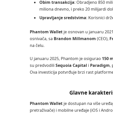
Obim transakcija
: Obradjeno 850 mili
miliona dnevno, i preko 20 milijardi 
Upravljanje sredstvima
: Korisnici dr
Phantom Wallet
je osnovan u januaru 2021.
osnivača, sa
Brandon Millmanom
(CEO),
F
na čelu.
U januaru 2025, Phantom je osigurao
150 m
su predvodili
Sequoia Capital
i
Paradigm
,
Ova investicija potvrđuje brzi rast platform
Glavne karakteri
Phantom Wallet
je dostupan na više uređaj
pretraživače) i mobilne uređaje (iOS i Andro