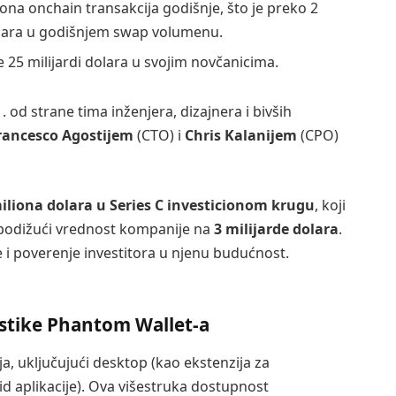
ona onchain transakcija godišnje, što je preko 2
dolara u godišnjem swap volumenu.
že 25 milijardi dolara u svojim novčanicima.
 od strane tima inženjera, dizajnera i bivših
rancesco Agostijem
(CTO) i
Chris Kalanijem
(CPO)
iliona dolara u Series C investicionom krugu
, koji
 podižući vrednost kompanije na
3 milijarde dolara
.
e i poverenje investitora u njenu budućnost.
stike Phantom Wallet-a
a, uključujući desktop (kao ekstenzija za
id aplikacije). Ova višestruka dostupnost