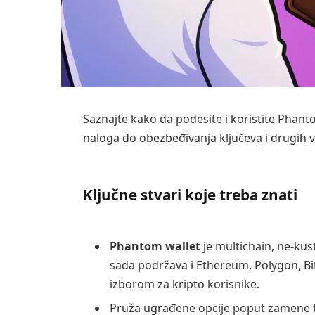
Saznajte kako da podesite i koristite Phant
naloga do obezbeđivanja ključeva i drugih 
Ključne stvari koje treba znati
Phantom wallet
je multichain, ne-kus
sada podržava i Ethereum, Polygon, Bit
izborom za kripto korisnike.
Pruža ugrađene opcije poput zamene to