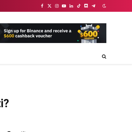
Facebook
X
Instagram
YouTube
LinkedIn
TikTok
Discord
Telegram
(Twitter)
i?