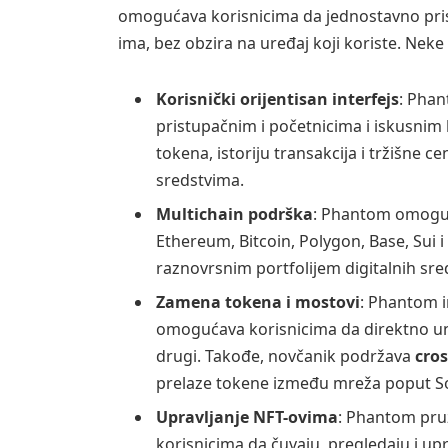
omogućava korisnicima da jednostavno pris
ima, bez obzira na uređaj koji koriste. Neke 
Korisnički orijentisan interfejs
: Phant
pristupačnim i početnicima i iskusnim 
tokena, istoriju transakcija i tržišne 
sredstvima.
Multichain podrška
: Phantom omoguć
Ethereum, Bitcoin, Polygon, Base, Sui 
raznovrsnim portfolijem digitalnih sr
Zamena tokena i mostovi
: Phantom 
omogućava korisnicima da direktno un
drugi. Takođe, novčanik podržava
cro
prelaze tokene između mreža poput So
Upravljanje NFT-ovima
: Phantom pru
korisnicima da čuvaju, pregledaju i up