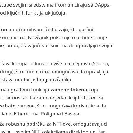
tupe svojim sredstvima i komuniciraju sa DApps-
od ključnih funkcija uključuju:
om nudi intuitivan i čist dizajn, što ga čini
korisnicima. Novčanik prikazuje real-time stanje
cene, omogućavajući korisnicima da upravljaju svojim
ava kompatibilnost sa više blokčejnova (Solana,
i drugi), što korisnicima omogućava da upravljaju
edstava unutar jednog novčanika.
ima ugrađenu funkciju
zamene tokena
koja
utar novčanika zamene jedan kripto token za
sschain
zamene, što omogućava korisnicima da
lane, Ethereuma, Poligona i Base-a.
ža robusnu podršku za NFT-ove, omogućavajući
ravljaju svojim NFT kolekcijama direktno unutar