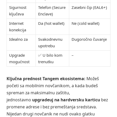
Sigurnost
Telefon (Secure
Zasebni čip (EAL6+)
ključeva
Enclave)
Internet
Da (hot wallet)
Ne (cold wallet)
konekcija
Idealno za
Svakodnevnu
Dugoročno čuvanje
upotrebu
Upgrade
✅ U bilo kom
–
mogućnost
trenutku
Ključna prednost Tangem ekosistema:
Možeš
početi sa mobilnim novčanikom, a kada budeš
spreman za maksimalnu zaštitu,
jednostavno
upgradeuj na hardversku karticu
bez
promene adrese i bez premeštanja sredstava.
Nijedan drugi novčanik ne nudi ovako glatku