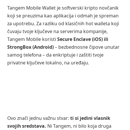
Tangem Mobile Wallet je softverski kripto novčanik
koji se preuzima kao aplikacija i odmah je spreman
za upotrebu. Za razliku od klasičnih hot walleta koji
čuvaju tvoje ključeve na serverima kompanije,
Tangem Mobile koristi
Secure Enclave (iOS) ili
StrongBox (Android)
– bezbednosne čipove unutar
samog telefona – da enkriptuje i zaštiti tvoje
privatne ključeve lokalno, na uređaju.
Ovo znači jednu važnu stvar:
ti si jedini vlasnik
svojih sredstava.
Ni Tangem, ni bilo koja druga