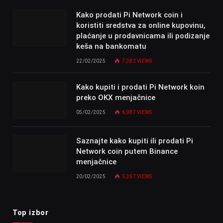
Kako prodati Pi Network coin i
koristiti sredstva za online kupovinu,
plaćanje u prodavnicama ili podizanje
keša na bankomatu
22/02/2025
7,382
VIEWS
Kako kupiti i prodati Pi Network koin
preko OKX menjačnice
05/02/2025
6,987
VIEWS
Saznajte kako kupiti ili prodati Pi
Network coin putem Binance
menjačnice
20/02/2025
5,357
VIEWS
Top izbor