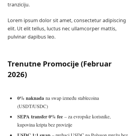
tranziciju.
Lorem ipsum dolor sit amet, consectetur adipiscing
elit. Ut elit tellus, luctus nec ullamcorper mattis,
pulvinar dapibus leo.
Trenutne Promocije (Februar
2026)
0% naknada
na swap između stablecoina
(USDT/USDC)
SEPA transfer 0% fee
– za evropske korisnike,
kupovina kripta bez provizije
USDC 1:1 swap
– prebaci USDC na Polygon mrežu bez