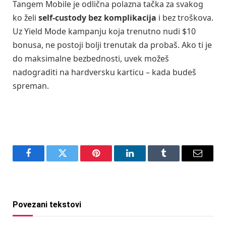
Tangem Mobile je odlična polazna tačka za svakog
ko želi
self-custody bez komplikacija
i bez troškova.
Uz Yield Mode kampanju koja trenutno nudi $10
bonusa, ne postoji bolji trenutak da probaš. Ako ti je
do maksimalne bezbednosti, uvek možeš
nadograditi na hardversku karticu – kada budeš
spreman.
Facebook
Twitter
Pinterest
LinkedIn
Tumblr
Email
Povezani tekstovi