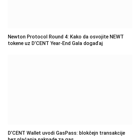
Newton Protocol Round 4: Kako da osvojite NEWT
tokene uz D’CENT Year-End Gala događaj
D’CENT Wallet uvodi GasPass: blokčejn transakcije
bez plaćanja naknade za gas