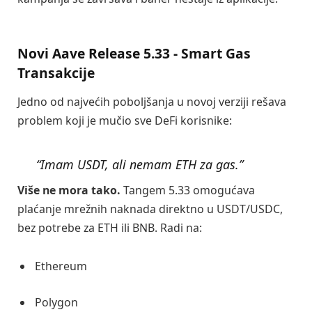
Novi Aave Release 5.33 - Smart Gas
Transakcije
Jedno od najvećih poboljšanja u novoj verziji rešava
problem koji je mučio sve DeFi korisnike:
“Imam USDT, ali nemam ETH za gas.”
Više ne mora tako.
Tangem 5.33 omogućava
plaćanje mrežnih naknada direktno u USDT/USDC,
bez potrebe za ETH ili BNB. Radi na:
Ethereum
Polygon