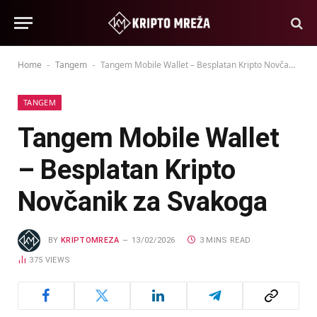
Home
Tangem
Tangem Mobile Wallet – Besplatan Kripto Novčanik za Svakoga
-
-
TANGEM
Tangem Mobile Wallet
– Besplatan Kripto
Novčanik za Svakoga
BY
KRIPTOMREZA
13/02/2026
3 MINS READ
375
VIEWS