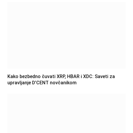
Kako bezbedno čuvati XRP, HBAR i XDC: Saveti za
upravljanje D’CENT novčanikom