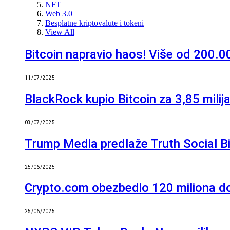
NFT
Web 3.0
Besplatne kriptovalute i tokeni
View All
Bitcoin napravio haos! Više od 200.00
11/07/2025
BlackRock kupio Bitcoin za 3,85 milij
03/07/2025
Trump Media predlaže Truth Social Bit
25/06/2025
Crypto.com obezbedio 120 miliona dol
25/06/2025