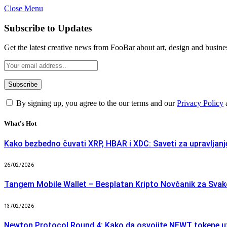
Close Menu
Subscribe to Updates
Get the latest creative news from FooBar about art, design and busine
By signing up, you agree to the our terms and our
Privacy Policy
What's Hot
Kako bezbedno čuvati XRP, HBAR i XDC: Saveti za upravlja
26/02/2026
Tangem Mobile Wallet – Besplatan Kripto Novčanik za Sva
13/02/2026
Newton Protocol Round 4: Kako da osvojite NEWT tokene u