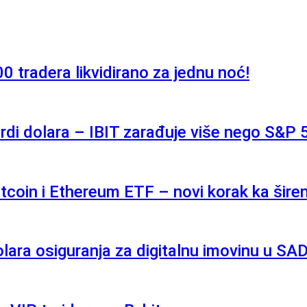
0 tradera likvidirano za jednu noć!
ardi dolara – IBIT zarađuje više nego S&P
coin i Ethereum ETF – novi korak ka širenj
ara osiguranja za digitalnu imovinu u SA