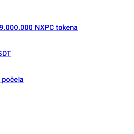
d 9.000.000 NXPC tokena
USDT
e počela