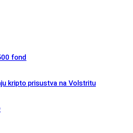
 500 fond
u kripto prisustva na Volstritu
D