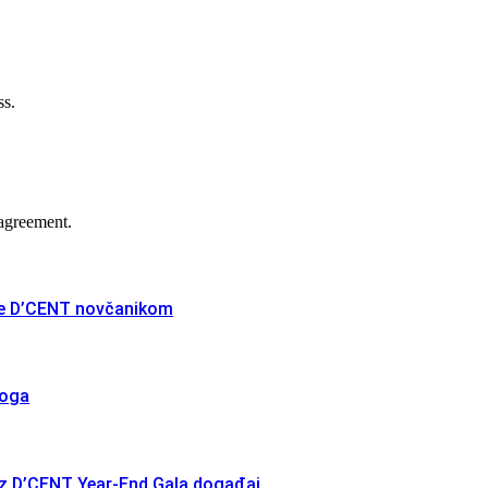
ss.
agreement.
nje D’CENT novčanikom
koga
z D’CENT Year-End Gala događaj