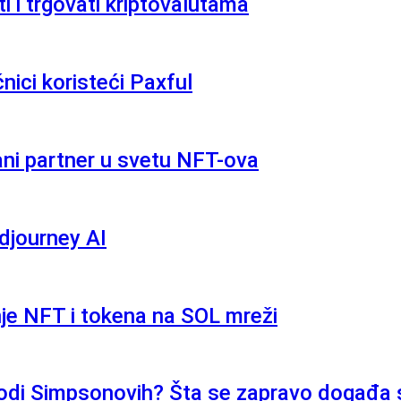
 i trgovati kriptovalutama
ici koristeći Paxful
ni partner u svetu NFT-ova
djourney AI
nje NFT i tokena na SOL mreži
pizodi Simpsonovih? Šta se zapravo događa