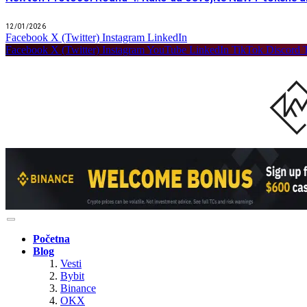
12/01/2026
Facebook
X (Twitter)
Instagram
LinkedIn
Facebook
X (Twitter)
Instagram
YouTube
LinkedIn
TikTok
Discord
Početna
Blog
Vesti
Bybit
Binance
OKX