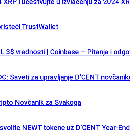
 XRP i učestvujte u izvlačenju za 2024 X
risteći TrustWallet
 3$ vrednosti | Coinbase – Pitanja i odgo
C: Saveti za upravljanje D’CENT novčani
ripto Novčanik za Svakoga
svojite NEWT tokene uz D’CENT Year-End