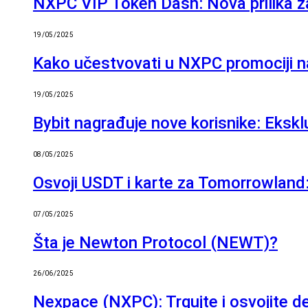
NXPC VIP Token Dash: Nova prilika za
19/05/2025
Kako učestvovati u NXPC promociji n
19/05/2025
Bybit nagrađuje nove korisnike: Eksk
08/05/2025
Osvoji USDT i karte za Tomorrowland:
07/05/2025
Šta je Newton Protocol (NEWT)?
26/06/2025
Nexpace (NXPC): Trgujte i osvojite 