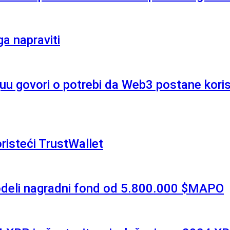
a napraviti
u govori o potrebi da Web3 postane korisni
risteći TrustWallet
odeli nagradni fond od 5.800.000 $MAPO