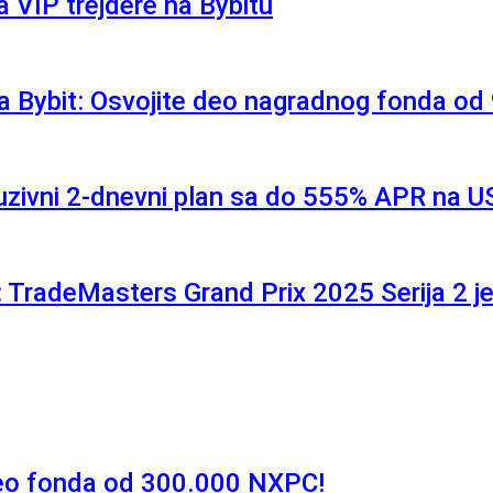
 VIP trejdere na Bybitu
a Bybit: Osvojite deo nagradnog fonda o
luzivni 2-dnevni plan sa do 555% APR na 
 TradeMasters Grand Prix 2025 Serija 2 j
deo fonda od 300.000 NXPC!