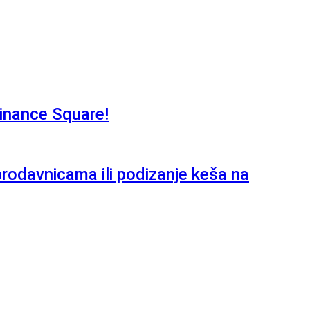
Binance Square!
 prodavnicama ili podizanje keša na