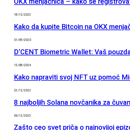
OKX menjačnica – kako se registrovati
18/12/2023
Kako da kupite Bitcoin na OKX menjačn
01/09/2020
D’CENT Biometric Wallet: Vaš pouzda
15/08/2024
Kako napraviti svoj NFT uz pomoć Mi
23/12/2023
8 najboljih Solana novčanika za čuva
06/12/2023
Zašto ceo svet priča o najnovijoj e