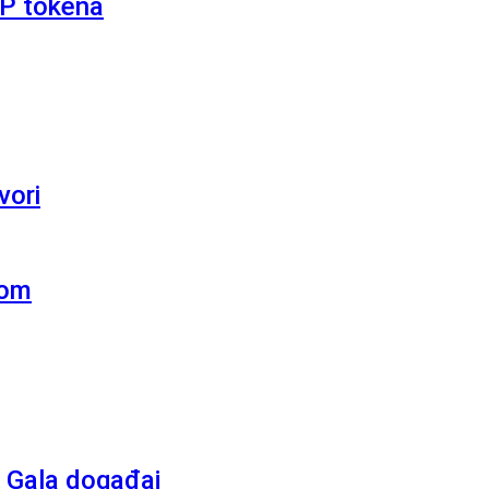
RP tokena
vori
kom
 Gala događaj