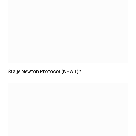
Šta je Newton Protocol (NEWT)?