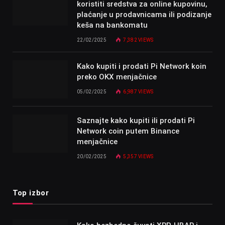
koristiti sredstva za online kupovinu,
plaćanje u prodavnicama ili podizanje
keša na bankomatu
22/02/2025
7,382
VIEWS
Kako kupiti i prodati Pi Network koin
preko OKX menjačnice
05/02/2025
6,987
VIEWS
Saznajte kako kupiti ili prodati Pi
Network coin putem Binance
menjačnice
20/02/2025
5,357
VIEWS
Top izbor