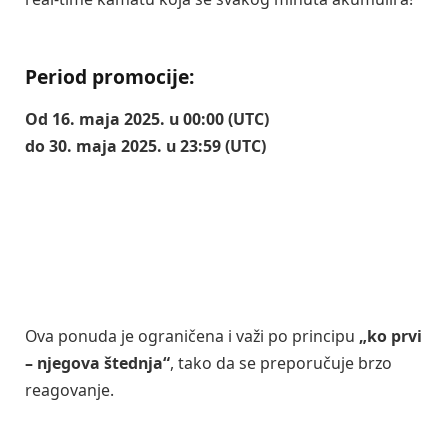
Period promocije:
Od 16. maja 2025. u 00:00 (UTC)
do 30. maja 2025. u 23:59 (UTC)
Ova ponuda je ograničena i važi po principu
„ko prvi
– njegova štednja“
, tako da se preporučuje brzo
reagovanje.