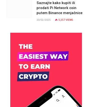
Saznajte kako kupiti ili
prodati Pi Network coin
putem Binance menjačnice
20/02/2025
5,357
VIEWS