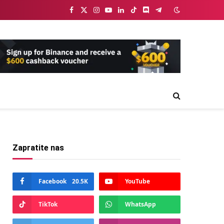
Facebook
X
Instagram
YouTube
LinkedIn
TikTok
Discord
Telegram
(Twitter)
Zapratite nas
Facebook
20.5K
YouTube
TikTok
WhatsApp