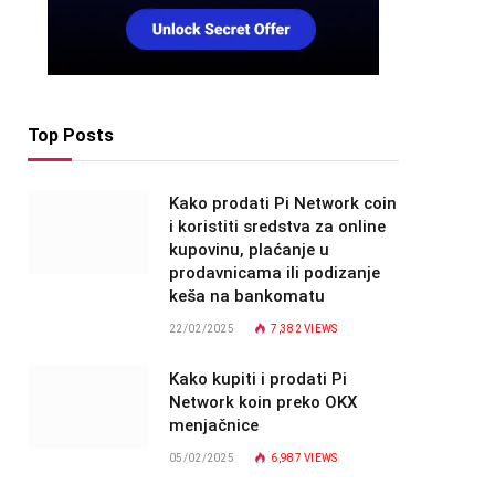
Top Posts
Kako prodati Pi Network coin
i koristiti sredstva za online
kupovinu, plaćanje u
prodavnicama ili podizanje
keša na bankomatu
22/02/2025
7,382
VIEWS
Kako kupiti i prodati Pi
Network koin preko OKX
menjačnice
05/02/2025
6,987
VIEWS