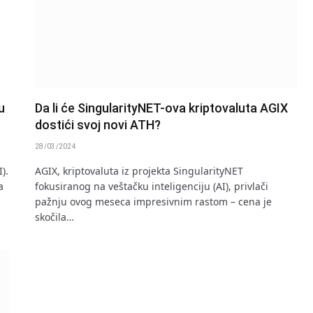
u
Da li će SingularityNET-ova kriptovaluta AGIX
dostići svoj novi ATH?
28/03/2024
).
AGIX, kriptovaluta iz projekta SingularityNET
a
fokusiranog na veštačku inteligenciju (AI), privlači
pažnju ovog meseca impresivnim rastom – cena je
skočila…