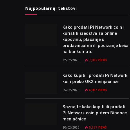
Najpopularniji tekstovi
Kako prodati Pi Network coin i
koristiti sredstva za online
kupovinu, plaćanje u
prodavnicama ili podizanje keša
na bankomatu
22/02/2025
7,382
VIEWS
Kako kupiti i prodati Pi Network
koin preko OKX menjačnice
05/02/2025
6,987
VIEWS
Saznajte kako kupiti ili prodati
Pi Network coin putem Binance
menjačnice
20/02/2025
5,357
VIEWS