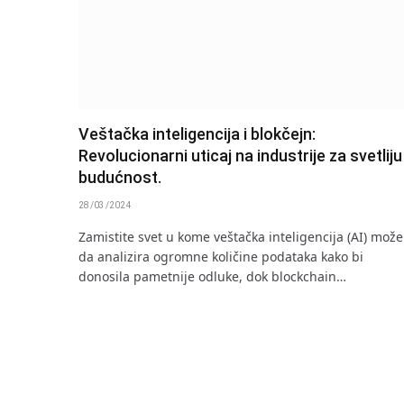
Veštačka inteligencija i blokčejn:
Revolucionarni uticaj na industrije za svetliju
budućnost.
28/03/2024
Zamistite svet u kome veštačka inteligencija (AI) može
da analizira ogromne količine podataka kako bi
donosila pametnije odluke, dok blockchain…