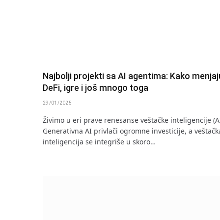
Najbolji projekti sa AI agentima: Kako menjaj
DeFi, igre i još mnogo toga
29/01/2025
Živimo u eri prave renesanse veštačke inteligencije (AI
Generativna AI privlači ogromne investicije, a veštačk
inteligencija se integriše u skoro…