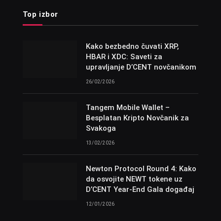
Top izbor
Kako bezbedno čuvati XRP,
HBAR i XDC: Saveti za
upravljanje D’CENT novčanikom
26/02/2026
Tangem Mobile Wallet –
Besplatan Kripto Novčanik za
Svakoga
13/02/2026
Newton Protocol Round 4: Kako
da osvojite NEWT tokene uz
D’CENT Year-End Gala događaj
12/01/2026