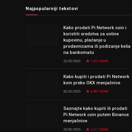
Najpopularniji tekstovi
Kako prodati Pi Network coin i
koristiti sredstva za online
kupovinu, plaćanje u
prodavnicama ili podizanje keša
na bankomatu
22/02/2025
7,382
VIEWS
Kako kupiti i prodati Pi Network
koin preko OKX menjačnice
05/02/2025
6,987
VIEWS
Saznajte kako kupiti ili prodati
Pi Network coin putem Binance
menjačnice
20/02/2025
5,357
VIEWS