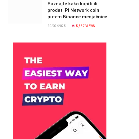
Saznajte kako kupiti ili
prodati Pi Network coin
putem Binance menjačnice
20/02/2025
5,357
VIEWS