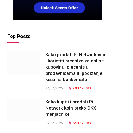
Top Posts
Kako prodati Pi Network coin
i koristiti sredstva za online
kupovinu, plaćanje u
prodavnicama ili podizanje
keša na bankomatu
22/02/2025
7,382
VIEWS
Kako kupiti i prodati Pi
Network koin preko OKX
menjačnice
05/02/2025
6,987
VIEWS