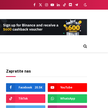
Facebook
X
Instagram
YouTube
LinkedIn
TikTok
Discord
Telegram
(Twitter)
Zapratite nas
Facebook
20.5K
YouTube
TikTok
WhatsApp