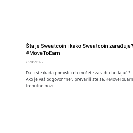
Šta je Sweatcoin i kako Sweatcoin zarađuje
#MoveToEarn
26/06/2022
Da li ste ikada pomislili da možete zaraditi hodajući?
Ako je vaš odgovor “ne”, prevarili ste se. #MoveToEarn
trenutno novi…