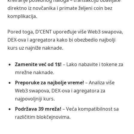
direktno iz novčanika i primate željeni coin bez
komplikacija.
Pored toga, D’CENT upoređuje više Web3 swapova,
DEX-ova i agregatora kako bi obezbedio najbolji
kurs uz najniže naknade.
Zamenite već od 1$!
– Lako nabavite i tokene za
mrežne naknade.
Preporuke za najbolje vreme!
– Analiza više
Web3 swapova, DEX-ova i agregatora za
najpovoljniji kurs.
Podržava 39 mreža!
– Veća kompatibilnost sa
različitim blokčejnovima.