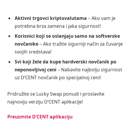
Aktivni trgovci kriptovalutama
– Ako vam je
potrebna brza zamena i jaka sigurnost!
Korisnici koji se oslanjaju samo na softverske
novčanike
– Ako tražite sigurniji način za čuvanje
svojih sredstava!
Svi koji žele da kupe hardverski novčanik po
neponovljivoj ceni
– Nabavite najbolju sigurnost
uz D’CENT novčanik po specijalnoj ceni!
Pridružite se Lucky Swap ponudi i proslavite
najnoviju verziju D’CENT aplikacije!
Preuzmite D’CENT aplikaciju