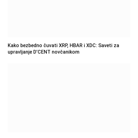
Kako bezbedno čuvati XRP, HBAR i XDC: Saveti za
upravljanje D’CENT novčanikom