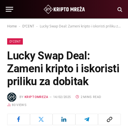
Home
D’CENT
Lucky Swap Deal: Zameni kripto i iskoristi priliku za dobitak
-
-
D’CENT
Lucky Swap Deal:
Zameni kripto i iskoristi
priliku za dobitak
BY
KRIPTOMREZA
14/02/2025
2 MINS READ
80
VIEWS