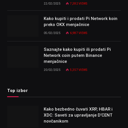
22/02/2025
7,382
VIEWS
Kako kupiti i prodati Pi Network koin
preko OKX menjačnice
05/02/2025
6,987
VIEWS
Saznajte kako kupiti ili prodati Pi
Network coin putem Binance
menjačnice
20/02/2025
5,357
VIEWS
Top izbor
Kako bezbedno čuvati XRP, HBAR i
XDC: Saveti za upravljanje D’CENT
novčanikom