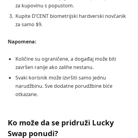
za kupovinu s popustom.
Kupite D’CENT biometrijski hardverski novčanik
za samo $9.
Napomena:
Količine su ograničene, a događaj može biti
završen ranije ako zalihe nestanu.
Svaki korisnik može izvršiti samo jednu
narudžbinu. Sve dodatne porudžbine biće
otkazane.
Ko može da se pridruži Lucky
Swap ponudi?