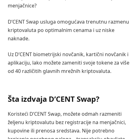
menjačnice?
D’CENT Swap usluga omogućava trenutnu razmenu
kriptovaluta po optimalnim cenama i uz niske
naknade.
Uz D’CENT biometrijski novčanik, kartični novčanik i
aplikaciju, lako možete zameniti svoje tokene za više
od 40 različitih glavnih mrežnih kriptovaluta.
Šta izdvaja D’CENT Swap?
Koristeći D’CENT Swap, možete odmah razmeniti
željenu kriptovalutu bez registracije na menjačnici,
kupovine ili prenosa sredstava. Nije potrebno
kreiranje posebnog naloga – transakciju obavljate