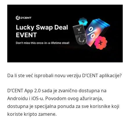
Da li ste već isprobali novu verziju D’CENT aplikacije?
D’CENT App 2.0 sada je zvanično dostupna na
Androidu i iOS-u. Povodom ovog ažuriranja,
dostupna je specijalna ponuda za sve korisnike koji
koriste kripto zamene.