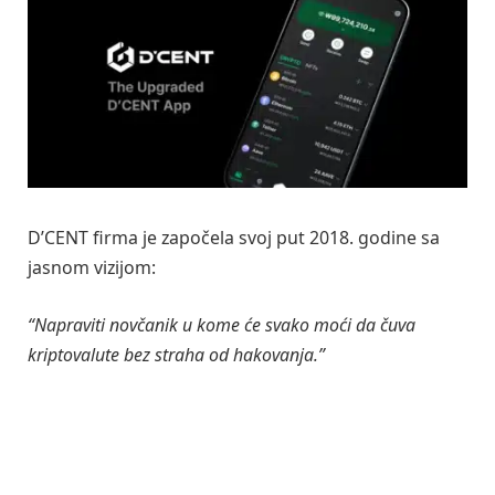
D’CENT firma je započela svoj put 2018. godine sa
jasnom vizijom:
“Napraviti novčanik u kome će svako moći da čuva
kriptovalute bez straha od hakovanja.”