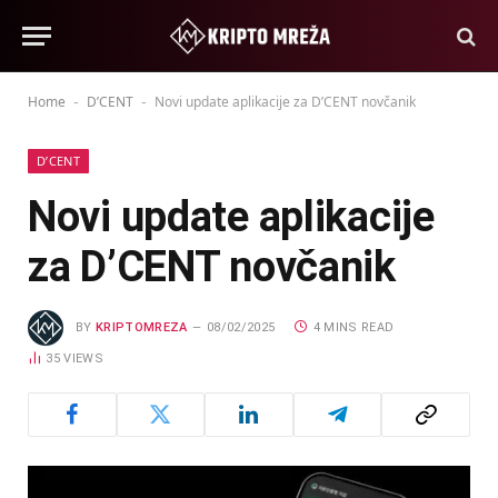
Home
D’CENT
Novi update aplikacije za D’CENT novčanik
-
-
D’CENT
Novi update aplikacije
za D’CENT novčanik
BY
KRIPTOMREZA
08/02/2025
4 MINS READ
35
VIEWS