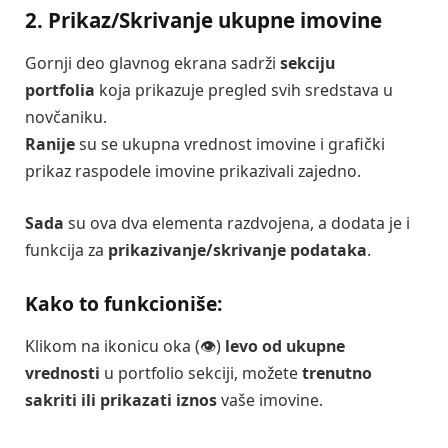
2. Prikaz/Skrivanje ukupne imovine
Gornji deo glavnog ekrana sadrži
sekciju
portfolia
koja prikazuje pregled svih sredstava u
novčaniku.
Ranije
su se ukupna vrednost imovine i grafički
prikaz raspodele imovine prikazivali zajedno.
Sada
su ova dva elementa razdvojena, a dodata je i
funkcija za
prikazivanje/skrivanje podataka
.
Kako to funkcioniše:
Klikom na ikonicu oka (👁️)
levo od ukupne
vrednosti
u portfolio sekciji, možete
trenutno
sakriti ili prikazati iznos
vaše imovine.