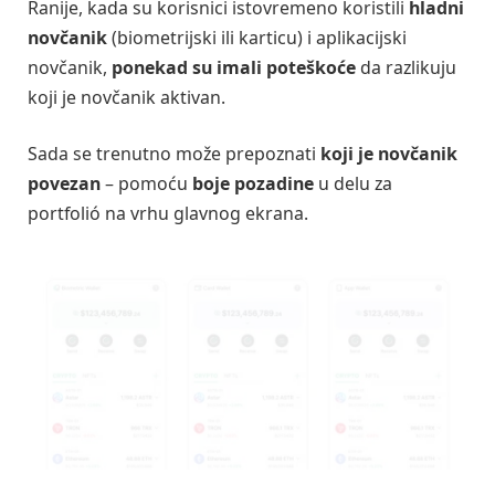
Ranije, kada su korisnici istovremeno koristili
hladni
novčanik
(biometrijski ili karticu) i aplikacijski
novčanik,
ponekad su imali poteškoće
da razlikuju
koji je novčanik aktivan.
Sada se trenutno može prepoznati
koji je novčanik
povezan
– pomoću
boje pozadine
u delu za
portfolió na vrhu glavnog ekrana.