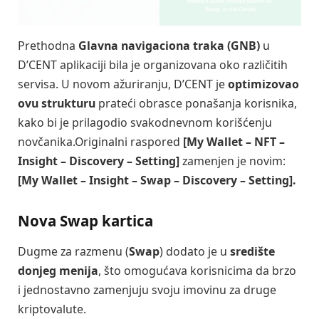
Prethodna
Glavna navigaciona traka (GNB)
u
D’CENT aplikaciji bila je organizovana oko različitih
servisa. U novom ažuriranju, D’CENT je
optimizovao
ovu strukturu
prateći obrasce ponašanja korisnika,
kako bi je prilagodio svakodnevnom korišćenju
novčanika.Originalni raspored
[My Wallet – NFT –
Insight – Discovery – Setting]
zamenjen je novim:
[My Wallet – Insight – Swap – Discovery – Setting].
Nova
Swap
kartica
Dugme za razmenu (
Swap
) dodato je u
središte
donjeg menija
, što omogućava korisnicima da brzo
i jednostavno zamenjuju svoju imovinu za druge
kriptovalute.