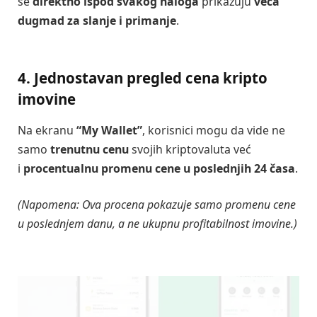
se
direktno ispod svakog naloga
prikazuju
veća
dugmad za slanje i primanje
.
4. Jednostavan pregled cena kripto
imovine
Na ekranu
“My Wallet”
, korisnici mogu da vide ne
samo
trenutnu cenu
svojih kriptovaluta već
i
procentualnu promenu cene u poslednjih 24 časa
.
(Napomena: Ova procena pokazuje samo promenu cene
u poslednjem danu, a ne ukupnu profitabilnost imovine.)