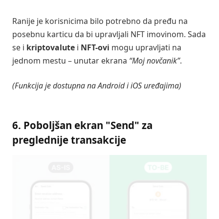
Ranije je korisnicima bilo potrebno da pređu na
posebnu karticu da bi upravljali NFT imovinom. Sada
se i
kriptovalute
i
NFT-ovi
mogu upravljati na
jednom mestu – unutar ekrana
“Moj novčanik”
.
(Funkcija je dostupna na Android i iOS uređajima)
6. Poboljšan ekran "Send" za
preglednije transakcije