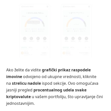
Ako želite da vidite
grafički prikaz raspodele
imovine
odvojeno od ukupne vrednosti, kliknite
na
strelicu nadole
ispod sekcije. Ovo omogućava
jasniji pregled
procentualnog udela svake
kriptovalute
u vašem portfoliju, što upravljanje čini
jednostavnijim.