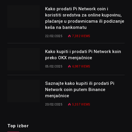
Kako prodati Pi Network coin i
koristiti sredstva za online kupovinu,
plaćanje u prodavnicama ili podizanje
keša na bankomatu
22/02/2025
7,382
VIEWS
Kako kupiti i prodati Pi Network koin
preko OKX menjačnice
05/02/2025
6,987
VIEWS
Saznajte kako kupiti ili prodati Pi
Network coin putem Binance
menjačnice
20/02/2025
5,357
VIEWS
Top izbor