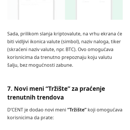
Sada, prilikom slanja kriptovalute, na vrhu ekrana će
biti vidljivi ikonica valute (simbol), naziv naloga, tiker
(skraćeni naziv valute, npr. BTC). Ovo omogućava
korisnicima da trenutno prepoznaju koju valutu
šalju, bez mogućnosti zabune.
7. Novi meni
“Tržište”
za praćenje
trenutnih trendova
D’CENT je dodao novi meni
“Tržište”
koji omogućava
korisnicima da prate: