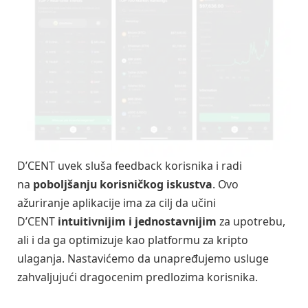
D’CENT uvek sluša feedback korisnika i radi
na
poboljšanju korisničkog iskustva
. Ovo
ažuriranje aplikacije ima za cilj da učini
D’CENT
intuitivnijim i jednostavnijim
za upotrebu,
ali i da ga optimizuje kao platformu za kripto
ulaganja. Nastavićemo da unapređujemo usluge
zahvaljujući dragocenim predlozima korisnika.