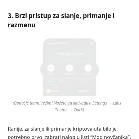
3. Brzi pristup za slanje, primanje i
razmenu
(Dodat je tamni režim! Možete ga aktivirati u Settings → Labs →
Theme → ‘Dark)
Ranije, za slanje ili primanje kriptovaluta bilo je
potrebno prvo izabrati nalog u listi “Mog novčanika”.