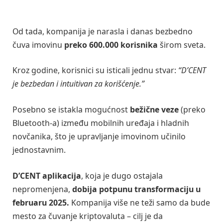
Od tada, kompanija je narasla i danas bezbedno
čuva imovinu
preko 600.000 korisnika
širom sveta.
Kroz godine, korisnici su isticali jednu stvar:
“D’CENT
je bezbedan i intuitivan za korišćenje.”
Posebno se istakla mogućnost
bežične veze
(preko
Bluetooth-a) između mobilnih uređaja i hladnih
novčanika, što je upravljanje imovinom učinilo
jednostavnim.
D’CENT aplikacija
, koja je dugo ostajala
nepromenjena,
dobija potpunu transformaciju u
februaru 2025.
Kompanija više ne teži samo da bude
mesto za čuvanje kriptovaluta – cilj je da