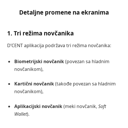
Detaljne promene na ekranima
1. Tri režima novčanika
D’CENT aplikacija podržava tri režima novčanika:
Biometrijski novčanik
(povezan sa hladnim
novčanikom),
Kartični novčanik
(takođe povezan sa hladnim
novčanikom),
Aplikacijski novčanik
(meki novčanik,
Soft
Wallet
).