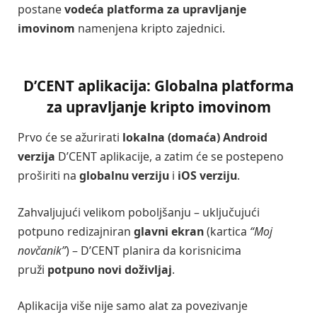
postane
vodeća platforma za upravljanje
imovinom
namenjena kripto zajednici.
D’CENT aplikacija: Globalna platforma
za upravljanje kripto imovinom
Prvo će se ažurirati
lokalna (domaća) Android
verzija
D’CENT aplikacije, a zatim će se postepeno
proširiti na
globalnu verziju
i
iOS verziju
.
Zahvaljujući velikom poboljšanju – uključujući
potpuno redizajniran
glavni ekran
(kartica
“Moj
novčanik”
) – D’CENT planira da korisnicima
pruži
potpuno novi doživljaj
.
Aplikacija više nije samo alat za povezivanje