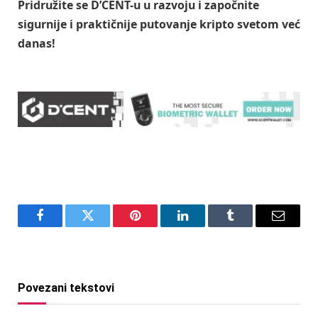
Pridružite se D’CENT-u u razvoju i započnite
sigurnije i praktičnije putovanje kripto svetom već
danas!
Facebook
Twitter
Pinterest
LinkedIn
Tumblr
Email
Povezani tekstovi