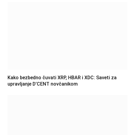
Kako bezbedno čuvati XRP, HBAR i XDC: Saveti za
upravljanje D’CENT novčanikom