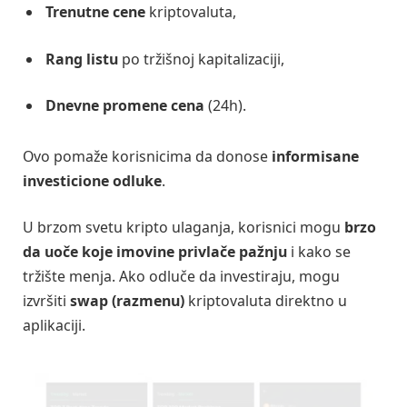
Trenutne cene
kriptovaluta,
Rang listu
po tržišnoj kapitalizaciji,
Dnevne promene cena
(24h).
Ovo pomaže korisnicima da donose
informisane
investicione odluke
.
U brzom svetu kripto ulaganja, korisnici mogu
brzo
da uoče koje imovine privlače pažnju
i kako se
tržište menja. Ako odluče da investiraju, mogu
izvršiti
swap (razmenu)
kriptovaluta direktno u
aplikaciji.