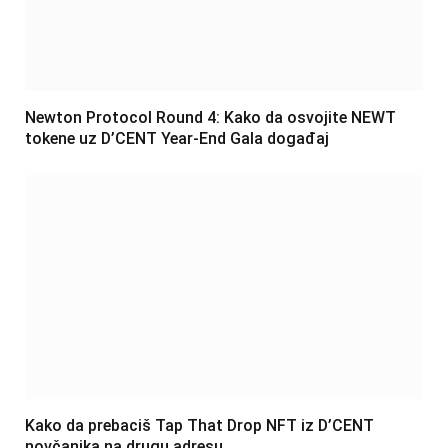
Newton Protocol Round 4: Kako da osvojite NEWT
tokene uz D’CENT Year-End Gala događaj
Kako da prebaciš Tap That Drop NFT iz D’CENT
novčanika na drugu adresu